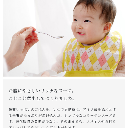
当店について
HOW TO EAT
おいしい食べ方
SHOP
店舗概要
SHOPPING GUIDE
ショッピングガイド
NEWS
お知らせ
お腹にやさしいリッチなスープ。
CONTENTS
ことこと煮出してつくりました。
コンテンツ
栄養いっぱいのごはんを、いつでも簡単に。アミノ酸を始めとす
PRIVACY
る栄養がたっぷりが溶け込んだ、シンプルなコラーゲンスープで
す。消化吸収の負担が少なく、そのままでも、スパイスや食材で
プライバシーポリシー
アレンジしてもおいしく召し上がれます。