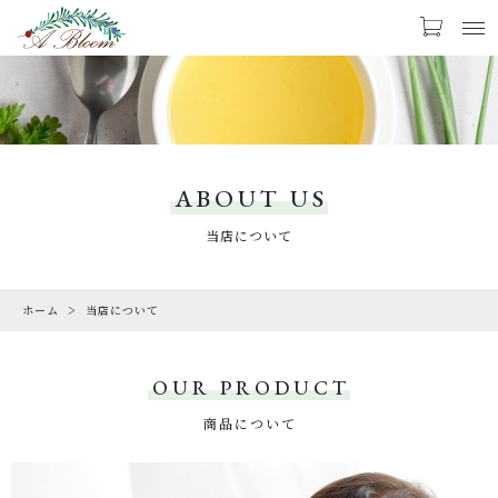
お気に入り
LOGIN
PRODUCTS
商品一覧
ABOUT US
CHECKED PRODUCTS
当店について
最近チェックした商品
ホーム
当店について
ORDER HISTORY
注文履歴
OUR PRODUCT
CAMPAIGN
キャンペーン
商品について
ABOUT US