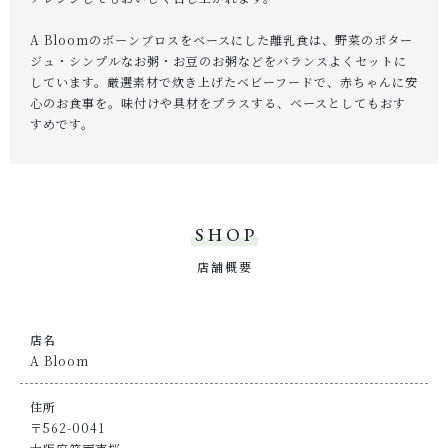
A Bloomのボーンブロスをベースにした離乳食は、野菜のポター
ジュ・シンプルなお粥・お豆のお粥などをバランスよくセットに
お問い合わせ
しています。厳選素材で炊き上げたベビーフードで、赤ちゃんに安
心のお食事を。味付けや具材をプラスする、ベースとしてもおす
すめです。
SHOP
店舗概要
店名
A Bloom
住所
〒562-0041