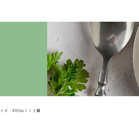
た
ーン お徳用サイズ 400ｍｌ×５個
イズ 400ｍｌ×５個