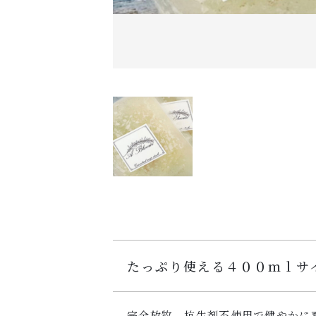
たっぷり使える４００ｍｌサ
完全放牧、抗生剤不使用で健やかに