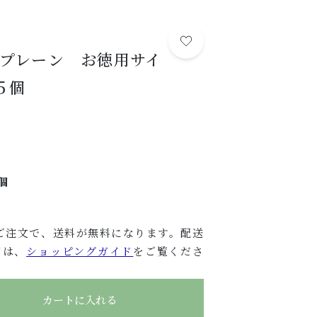
おいしい食べ方
SHOP
プレーン お徳用サイ
する
店舗概要
５個
SHOPPING GUIDE
ショッピングガイド
）
NEWS
お知らせ
個
CONTENTS
コンテンツ
上のご注文で、送料が無料になります。配送
PRIVACY
ては、
ショッピングガイド
をご覧くださ
プライバシーポリシー
カートに入れる