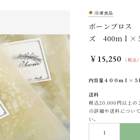
●
冷凍食品
ボーンブロス 
ッピングを続ける
カートを確認
ズ 400ｍｌ×
15,250
￥
（税込
内容量４００ｍｌ×５
送料
税込20,000円以
の詳細や送料につい
い。
ボーンブロス プレーン お徳用サイズ 400ｍｌ×５個 個