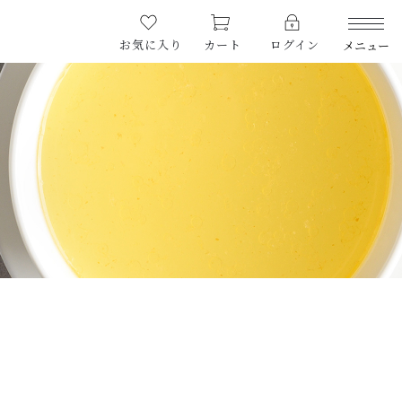
お気に入り
カート
ログイン
メニュー
PRODUCTS
商品一覧
CHECKED PRODUCTS
最近チェックした商品
ORDER HISTORY
注文履歴
CAMPAIGN
￥15,250
キャンペーン
（税込）
ABOUT US
当店について
HOW TO EAT